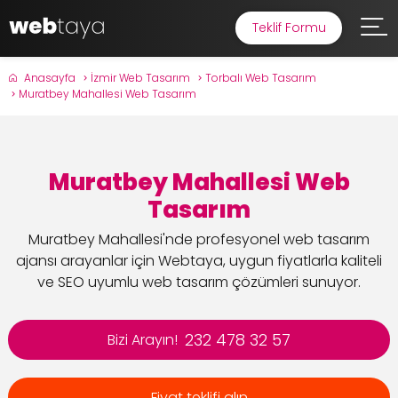
Teklif Formu
Anasayfa
İzmir Web Tasarım
Torbalı Web Tasarım
Muratbey Mahallesi Web Tasarım
Muratbey Mahallesi Web
Tasarım
Muratbey Mahallesi'nde profesyonel web tasarım
ajansı arayanlar için Webtaya, uygun fiyatlarla kaliteli
ve SEO uyumlu web tasarım çözümleri sunuyor.
232 478 32 57
Bizi Arayın!
Fiyat teklifi alın