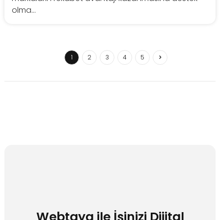
olma...
1
2
3
4
5
Webtaya ile İşinizi Dijital