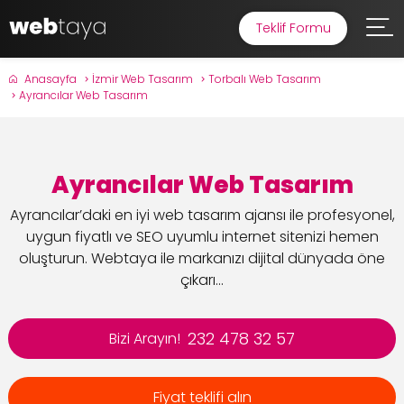
Teklif Formu
Anasayfa
İzmir Web Tasarım
Torbalı Web Tasarım
Ayrancılar Web Tasarım
Ayrancılar Web Tasarım
Ayrancılar’daki en iyi web tasarım ajansı ile profesyonel,
uygun fiyatlı ve SEO uyumlu internet sitenizi hemen
oluşturun. Webtaya ile markanızı dijital dünyada öne
çıkarı...
232 478 32 57
Bizi Arayın!
Fiyat teklifi alın