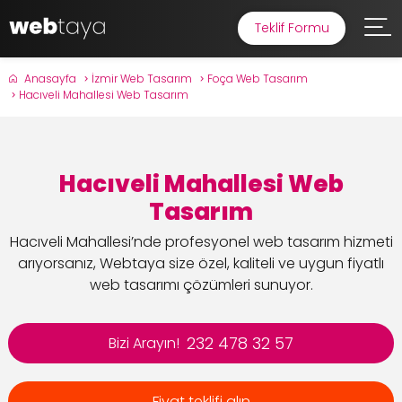
Teklif Formu
Anasayfa
İzmir Web Tasarım
Foça Web Tasarım
Hacıveli Mahallesi Web Tasarım
Hacıveli Mahallesi Web
Tasarım
Hacıveli Mahallesi’nde profesyonel web tasarım hizmeti
arıyorsanız, Webtaya size özel, kaliteli ve uygun fiyatlı
web tasarımı çözümleri sunuyor.
232 478 32 57
Bizi Arayın!
Fiyat teklifi alın