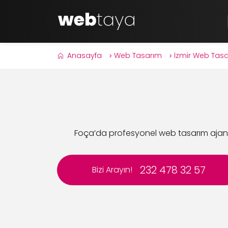
Anasayfa
Web Tasarım
İzmir Web Tas
Foça’da profesyonel web tasarım ajans
232 478 32 57
Bizi Arayın!