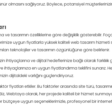
r olmasını sağlıyoruz. Böylece, potansiyel müşterilerinizin d
rı
a ve tasarımın özelliklerine göre değişiklik gösterebilir. Fo
erimize uygun fiyatlarla yüksek kaliteli web tasarım hizme
ullanılan teknolojiler ve tasarımın özgünlüğüne göre belirlenir.
n ihtiyaçlarına ve dijital hedeflerinize bağlı olarak farklılık
ır ve ihtiyaçlarınıza en uygun fiyatlandırma teklifini sunarız
in dijitaldeki varlığını güçlendiriyoruz.
ör fiyatları etkiler. Bu faktörler arasında site türü, tasarımı
 Biz, Webtaya olarak, her projede kaliteli bir hizmet sunma
 Her bütçeye uygun seçeneklerimizle, profesyonel bir internet