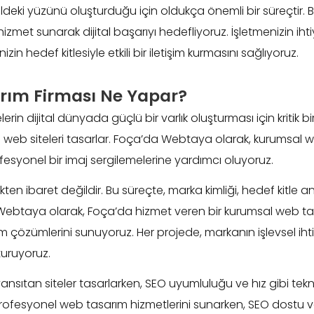
aldeki yüzünü oluşturduğu için oldukça önemli bir süreçtir.
r hizmet sunarak dijital başarıyı hedefliyoruz. İşletmenizin i
n hedef kitlesiyle etkili bir iletişim kurmasını sağlıyoruz.
rım Firması Ne Yapar?
rin dijital dünyada güçlü bir varlık oluşturması için kritik bi
an web siteleri tasarlar. Foça’da Webtaya olarak, kurumsal 
fesyonel bir imaj sergilemelerine yardımcı oluyoruz.
ten ibaret değildir. Bu süreçte, marka kimliği, hedef kitle an
ebtaya olarak, Foça’da hizmet veren bir kurumsal web tasa
rım çözümlerini sunuyoruz. Her projede, markanın işlevsel iht
turuyoruz.
yansıtan siteler tasarlarken, SEO uyumluluğu ve hız gibi te
rofesyonel web tasarım hizmetlerini sunarken, SEO dostu v