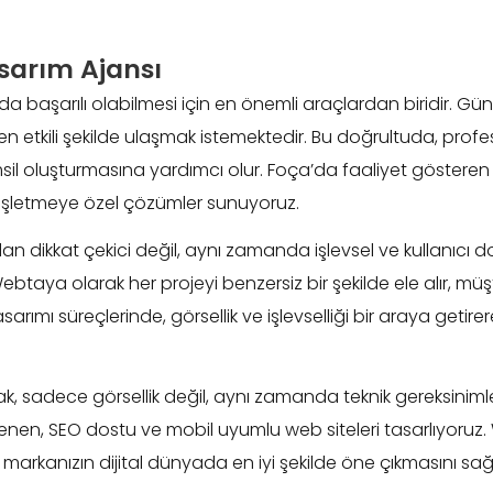
sarım Ajansı
a başarılı olabilmesi için en önemli araçlardan biridir. Günü
 en etkili şekilde ulaşmak istemektedir. Bu doğrultuda, prof
msil oluşturmasına yardımcı olur. Foça’da faaliyet göstere
er işletmeye özel çözümler sunuyoruz.
çıdan dikkat çekici değil, aynı zamanda işlevsel ve kullanıcı
ebtaya olarak her projeyi benzersiz bir şekilde ele alır, müş
sarımı süreçlerinde, görsellik ve işlevselliği bir araya getir
ak, sadece görsellik değil, aynı zamanda teknik gereksini
nen, SEO dostu ve mobil uyumlu web siteleri tasarlıyoruz. W
r, markanızın dijital dünyada en iyi şekilde öne çıkmasını sağ