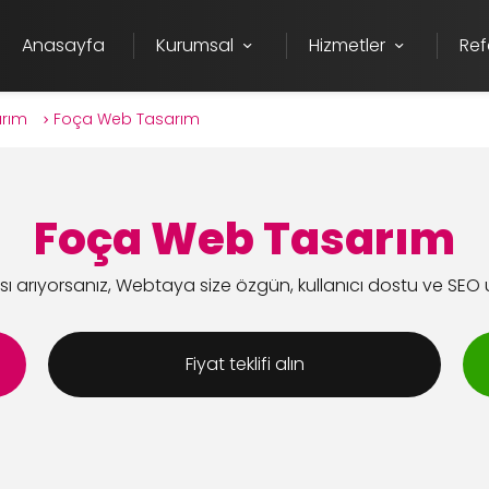
Anasayfa
Kurumsal
Hizmetler
Ref
arım
Foça Web Tasarım
Foça Web Tasarım
ı arıyorsanız, Webtaya size özgün, kullanıcı dostu ve SEO
Fiyat teklifi alın