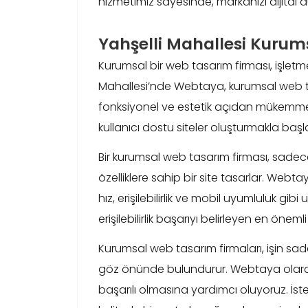
hizmetimiz sayesinde, markanızı dijital d
Yahşelli Mahallesi Kuru
Kurumsal bir web tasarım firması, işletmele
Mahallesi’nde Webtaya, kurumsal web ta
fonksiyonel ve estetik açıdan mükemmel
kullanıcı dostu siteler oluşturmakla ba
Bir kurumsal web tasarım firması, sadec
özelliklere sahip bir site tasarlar. Webt
hız, erişilebilirlik ve mobil uyumluluk g
erişilebilirlik başarıyı belirleyen en önemli
Kurumsal web tasarım firmaları, işin sad
göz önünde bulundurur. Webtaya olarak, 
başarılı olmasına yardımcı oluyoruz. İst