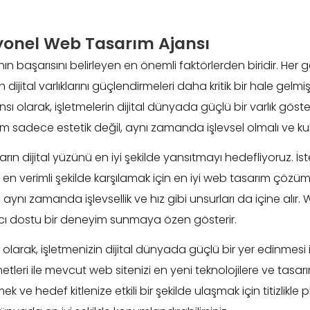
syonel Web Tasarım Ajansı
ın başarısını belirleyen en önemli faktörlerden biridir. Her
n dijital varlıklarını güçlendirmeleri daha kritik bir hale gelm
larak, işletmelerin dijital dünyada güçlü bir varlık gösterme
m sadece estetik değil, aynı zamanda işlevsel olmalı ve kul
 dijital yüzünü en iyi şekilde yansıtmayı hedefliyoruz. İster
ızı en verimli şekilde karşılamak için en iyi web tasarım çöz
ynı zamanda işlevsellik ve hız gibi unsurları da içine alır.
ıcı dostu bir deneyim sunmaya özen gösterir.
arak, işletmenizin dijital dünyada güçlü bir yer edinmesi iç
eri ile mevcut web sitenizi en yeni teknolojilere ve tasarım
k ve hedef kitlenize etkili bir şekilde ulaşmak için titizlikl