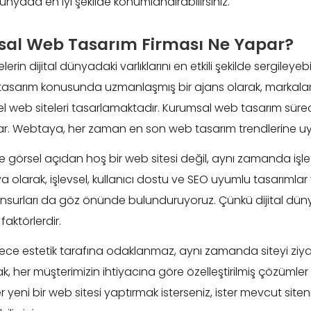
ünyada en iyi şekilde konumlandırabilirsiniz.
msal Web Tasarım Firması Ne Yapar?
rin dijital dünyadaki varlıklarını en etkili şekilde sergileyebi
sarım konusunda uzmanlaşmış bir ajans olarak, markaların
 web siteleri tasarlamaktadır. Kurumsal web tasarım süreci
şlar. Webtaya, her zaman en son web tasarım trendlerine uyg
e görsel açıdan hoş bir web sitesi değil, aynı zamanda iş
aya olarak, işlevsel, kullanıcı dostu ve SEO uyumlu tasarımla
ibi unsurları da göz önünde bulunduruyoruz. Çünkü dijital dün
 faktörlerdir.
ece estetik tarafına odaklanmaz, aynı zamanda siteyi ziyare
her müşterimizin ihtiyacına göre özelleştirilmiş çözümler s
er yeni bir web sitesi yaptırmak isterseniz, ister mevcut sit