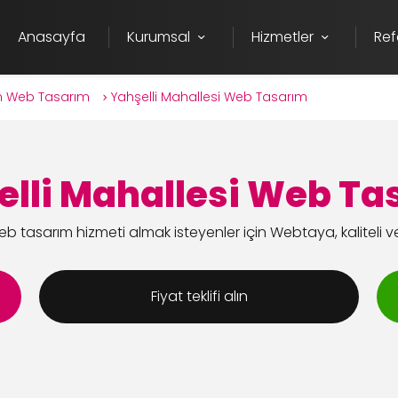
Anasayfa
Kurumsal
Hizmetler
Ref
 Web Tasarım
Yahşelli Mahallesi Web Tasarım
elli Mahallesi Web Ta
b tasarım hizmeti almak isteyenler için Webtaya, kaliteli 
Fiyat teklifi alın