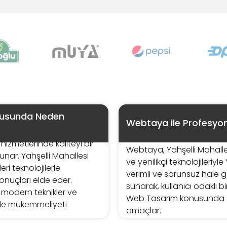
onusunda Neden
Webtaya ile Profesyon
izmetlerinde kaliteyi bir
Webtaya, Yahşelli Mahal
unar. Yahşelli Mahallesi
ve yenilikçi teknolojileriy
i teknolojilerle
verimli ve sorunsuz hale ge
onuçları elde eder.
sunarak, kullanıcı odaklı b
modern teknikler ve
Web Tasarım konusunda s
ede mükemmeliyeti
amaçlar.