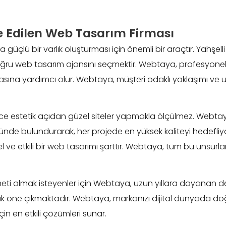
ye Edilen Web Tasarım Firması
a güçlü bir varlık oluşturması için önemli bir araçtır. Yahşe
oğru web tasarım ajansını seçmektir. Webtaya, profesyonel
lmasına yardımcı olur. Webtaya, müşteri odaklı yaklaşımı v
ce estetik açıdan güzel siteler yapmakla ölçülmez. Webtaya o
nde bulundurarak, her projede en yüksek kaliteyi hedefliyo
l ve etkili bir web tasarımı şarttır. Webtaya, tüm bu unsurları
eti almak isteyenler için Webtaya, uzun yıllara dayanan d
rak öne çıkmaktadır. Webtaya, markanızı dijital dünyada doğ
in en etkili çözümleri sunar.