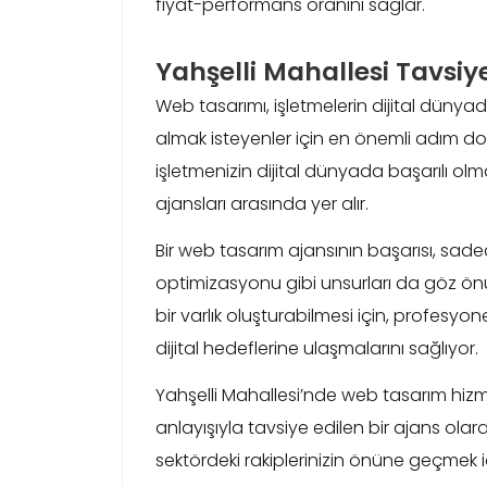
fiyat-performans oranını sağlar.
Yahşelli Mahallesi Tavsi
Web tasarımı, işletmelerin dijital dünyad
almak isteyenler için en önemli adım d
işletmenizin dijital dünyada başarılı o
ajansları arasında yer alır.
Bir web tasarım ajansının başarısı, sade
optimizasyonu gibi unsurları da göz önü
bir varlık oluşturabilmesi için, profesyone
dijital hedeflerine ulaşmalarını sağlıyor.
Yahşelli Mahallesi’nde web tasarım hizm
anlayışıyla tavsiye edilen bir ajans ola
sektördeki rakiplerinizin önüne geçmek iç