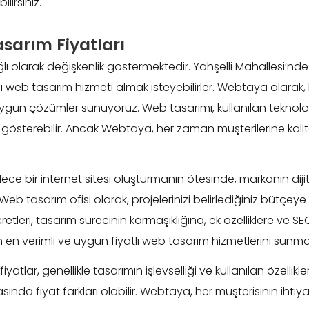
lirsiniz.
sarım Fiyatları
ğlı olarak değişkenlik göstermektedir. Yahşelli Mahallesi’nd
ı web tasarım hizmeti almak isteyebilirler. Webtaya olarak, 
gun çözümler sunuyoruz. Web tasarımı, kullanılan teknoloji,
lık gösterebilir. Ancak Webtaya, her zaman müşterilerine kali
dece bir internet sitesi oluşturmanın ötesinde, markanın d
 Web tasarım ofisi olarak, projelerinizi belirlediğiniz bütçeye
retleri, tasarım sürecinin karmaşıklığına, ek özelliklere ve S
en verimli ve uygun fiyatlı web tasarım hizmetlerini sunma
atlar, genellikle tasarımın işlevselliği ve kullanılan özellikler
 arasında fiyat farkları olabilir. Webtaya, her müşterisinin iht