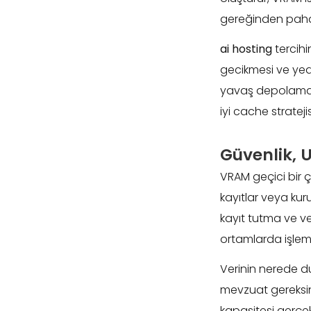
gereğinden pahalı
ai hosting
tercihi
gecikmesi ve yede
yavaş depolama n
iyi cache strateji
Güvenlik, 
VRAM geçici bir ça
kayıtlar veya kur
kayıt tutma ve ver
ortamlarda işlem 
Verinin nerede dur
mevzuat gereksini
kapasitesi gerçek