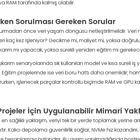
 RAM tarafında kalmış olabilir.
rken Sorulması Gereken Sorular
kurmadan önce veri yaşam döngüsü netleştirilmelidir. Veri ne
eri kaç kez işleniyor? Gecikme mi, maliyet mi, yoksa doğrulu
arım mı yapacak, yoksa sürekli yeniden eğitim mi gerekec
karım senaryolarında sık kullanılan model ve kısa süreli iş 
. Eğitim projelerinde ise veri boru hattı daha önemlidir; ham 
rken, işlenecek parçalar kontrollü biçimde RAM ve GPU 
rojeler İçin Uygulanabilir Mimari Yak
en sağlıklı yaklaşım, veriyi tek bir yerde toplamak yerine
r. Kalıcı depolama güvenilirlik sağlar, NVMe hız kazandırır, 
ise hesaplamayı hızlandırır. Bu ayrım yapılmadığında hostin