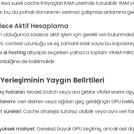
e kısa süreli cache ihtiyaçları RAM üzerinde tutulabilir. RAM 
; bu da pahalı donanımın verimsiz çalışması anlamına geli
dece Aktif Hesaplama
lduğunca sadece aktif işlem için gerekli veri bulunmalıdı
i, context uzunluğu ve eş zamanlı istek sayısı bu kapasit
le
ai hosting
altyapısı seçerken yalnızca toplam VRAM miktar
etildiğine de bakılmalıdır.
 Yerleşiminin Yaygın Belirtileri
y hataları:
Model, batch veya ara çıktılar VRAM sınırını aşıyo
lanımı:
Veri diskten veya ağdan geç geldiği için GPU bekli
 süreleri:
Cache stratejisi tutarsız olabilir veya aynı veri f
yüksek maliyet:
Gereksiz büyük GPU seçilmiş, ancak asıl 