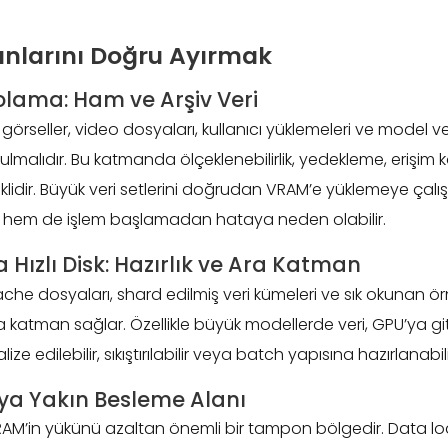
nlarını Doğru Ayırmak
polama: Ham ve Arşiv Veri
i, görseller, video dosyaları, kullanıcı yüklemeleri ve model ve
alıdır. Bu katmanda ölçeklenebilirlik, yedekleme, erişim k
klidir. Büyük veri setlerini doğrudan VRAM’e yüklemeye ça
ir hem de işlem başlamadan hataya neden olabilir.
 Hızlı Disk: Hazırlık ve Ara Katman
ache dosyaları, shard edilmiş veri kümeleri ve sık okunan ör
r ara katman sağlar. Özellikle büyük modellerde veri, GPU’y
 edilebilir, sıkıştırılabilir veya batch yapısına hazırlanabili
’ya Yakın Besleme Alanı
RAM’in yükünü azaltan önemli bir tampon bölgedir. Data loa