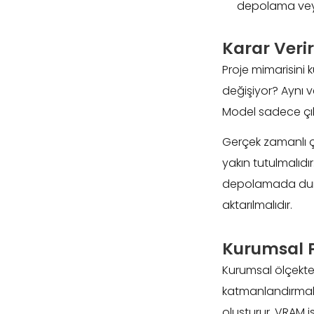
depolama veya
Karar Veri
Proje mimarisini 
değişiyor? Aynı v
Model sadece çık
Gerçek zamanlı çı
yakın tutulmalıdır
depolamada duru
aktarılmalıdır.
Kurumsal P
Kurumsal ölçekte 
katmanlandırmaktı
oluşturur, VRAM 