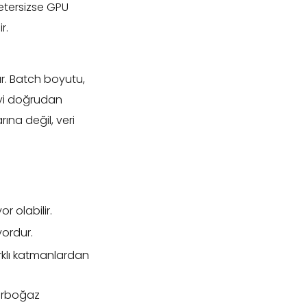
yetersizse GPU
r.
r. Batch boyutu,
eyi doğrudan
ına değil, veri
r olabilir.
yordur.
arklı katmanlardan
darboğaz