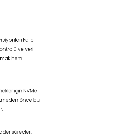
rsiyonları kalıcı
ontrolü ve veri
lışmak hem
nekler için NVMe
a gitmeden önce bu
r.
der süreçleri,