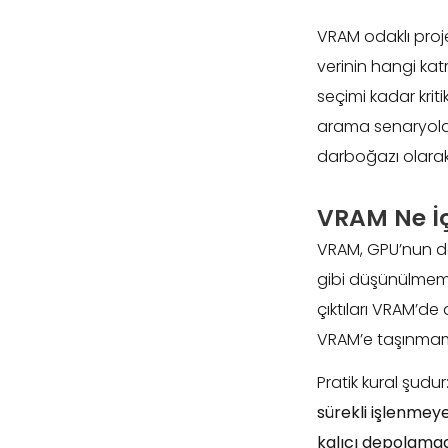
VRAM odaklı proje
verinin hangi ka
seçimi kadar krit
arama senaryoları
darboğazı olarak
VRAM Ne İç
VRAM, GPU’nun doğ
gibi düşünülmemel
çıktıları VRAM’de 
VRAM’e taşınmama
Pratik kural şudur
sürekli işlenmeye
kalıcı depolamad