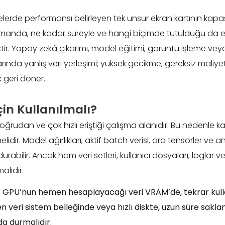
lerde performansı belirleyen tek unsur ekran kartının kapasi
tmanda, ne kadar süreyle ve hangi biçimde tutulduğu da 
iktir. Yapay zekâ çıkarımı, model eğitimi, görüntü işleme vey
nda yanlış veri yerleşimi; yüksek gecikme, gereksiz maliye
 geri döner.
in Kullanılmalı?
rudan ve çok hızlı eriştiği çalışma alanıdır. Bu nedenle ka
idir. Model ağırlıkları, aktif batch verisi, ara tensörler ve 
durabilir. Ancak ham veri setleri, kullanıcı dosyaları, loglar v
lıdır.
:
GPU’nun hemen hesaplayacağı veri VRAM’de, tekrar kul
n veri sistem belleğinde veya hızlı diskte, uzun süre sakla
a durmalıdır.