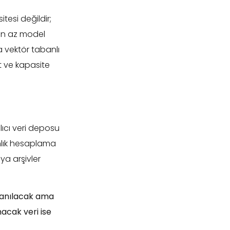
tesi değildir;
en az model
a vektör tabanlı
t ve kapasite
lıcı veri deposu
anlık hesaplama
eya arşivler
lanılacak ama
nacak veri ise