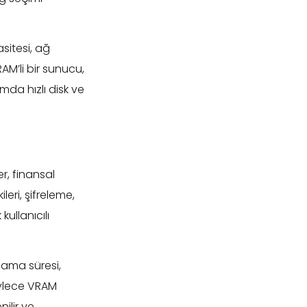
sitesi, ağ
AM’li bir sunucu,
da hızlı disk ve
er, finansal
eri, şifreleme,
kullanıcılı
klama süresi,
öylece VRAM
ilir ve