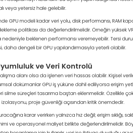
 veya yetersiz hale gelebilir.
nde GPU modeli kadar veri yolu, disk performansı, RAM kapa
kleme politikası da değerlendirilmelidir. Örneğin yüksek VR
edeniyle beklenen performansı veremeyebilir. Tersi durum
si, daha dengeli bir GPU yapılandırmasıyla yeterli olabilir.
Uyumluluk ve Veri Kontrolü
lışma alanı olsa da işlenen veri hassas olabilir. Kişisel veril
umsal dokümanlar GPU iş yüküne dahil ediliyorsa erişim yetkil
i silme süreçleri tasarıma baştan eklenmelidir. Özellikle çok 
izolasyonu, proje güvenliği açısından kritik önemdedir.
acağına karar verirken yalnızca hız değil; erişim sıklığı, sa
mi ve operasyonel maliyet birlikte değerlendirilmelidir. B
ten hesaplama için kullanılır, veri ise ihtiyaç duyduğu güven