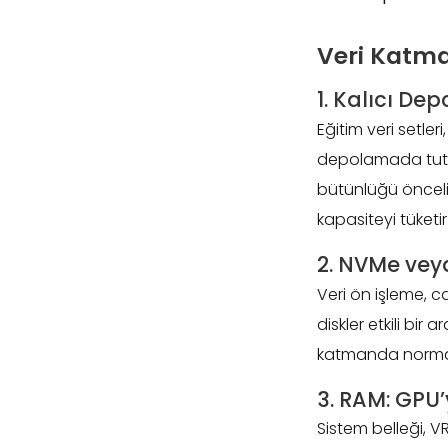
Veri Katma
1. Kalıcı De
Eğitim veri setler
depolamada tutulm
bütünlüğü önceli
kapasiteyi tüket
2. NVMe veya
Veri ön işleme, c
diskler etkili bi
katmanda normalize
3. RAM: GPU
Sistem belleği, V