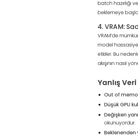
batch hazırlığı v
beklemeye başlar
4. VRAM: Sa
VRAM’de mümkün o
model hassasiyet
etkiler. Bu neden
akışının nasıl yön
Yanlış Veri
Out of memor
Düşük GPU kul
Değişken yanıt
okunuyordur.
Beklenenden 