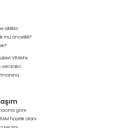
 sıklıkla
k mu öncelikli?
ek?
yükleri VRAM’e
veri kalıcı
katmanına
laşım
 amacına göre
RAM hazırlık alanı
g seçimi