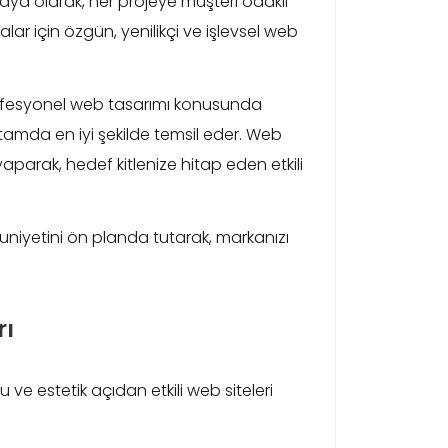
btaya olarak, her projeye müşteri odaklı
lar için özgün, yenilikçi ve işlevsel web
ofesyonel web tasarımı konusunda
rtamda en iyi şekilde temsil eder. Web
 yaparak, hedef kitlenize hitap eden etkili
uniyetini ön planda tutarak, markanızı
rı
u ve estetik açıdan etkili web siteleri