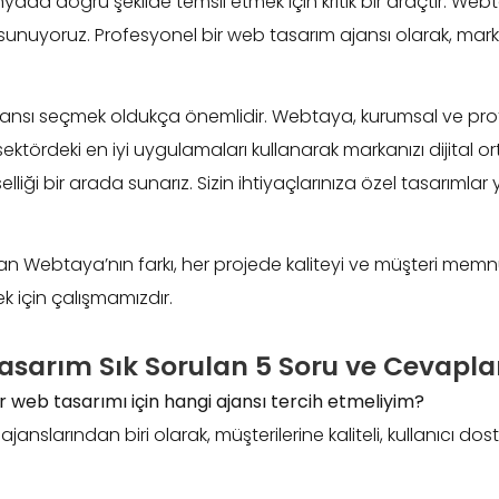
dünyada doğru şekilde temsil etmek için kritik bir araçtır. We
er sunuyoruz. Profesyonel bir web tasarım ajansı olarak, marka
jansı seçmek oldukça önemlidir. Webtaya, kurumsal ve pr
ektördeki en iyi uygulamaları kullanarak markanızı dijital o
elliği bir arada sunarız. Sizin ihtiyaçlarınıza özel tasarımlar
n Webtaya’nın farkı, her projede kaliteyi ve müşteri memn
ek için çalışmamızdır.
asarım Sık Sorulan 5 Soru ve Cevapla
r web tasarımı için hangi ajansı tercih etmeliyim?
nslarından biri olarak, müşterilerine kaliteli, kullanıcı dost