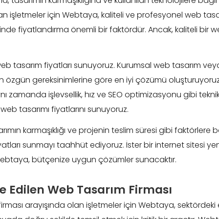
, tasarımın karmaşıklığına ve kullanılan teknolojilere bağlı
n işletmeler için Webtaya, kaliteli ve profesyonel web tasar
de fiyatlandırma önemli bir faktördür. Ancak, kaliteli bir
 tasarım fiyatları sunuyoruz. Kurumsal web tasarım veya e-t
in özgün gereksinimlerine göre en iyi çözümü oluşturuyoru
ı zamanda işlevsellik, hız ve SEO optimizasyonu gibi teknik 
i web tasarımı fiyatlarını sunuyoruz.
sarımın karmaşıklığı ve projenin teslim süresi gibi faktörlere
tları sunmayı taahhüt ediyoruz. İster bir internet sitesi ye
 Webtaya, bütçenize uygun çözümler sunacaktır.
ye Edilen Web Tasarım Firması
firması arayışında olan işletmeler için Webtaya, sektördeki