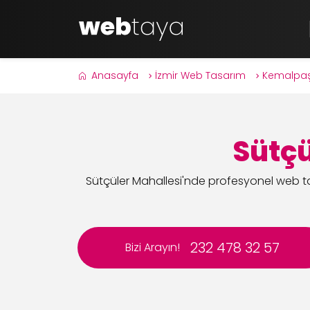
Anasayfa
İzmir Web Tasarım
Kemalpa
Sütçü
Sütçüler Mahallesi'nde profesyonel web ta
232 478 32 57
Bizi Arayın!