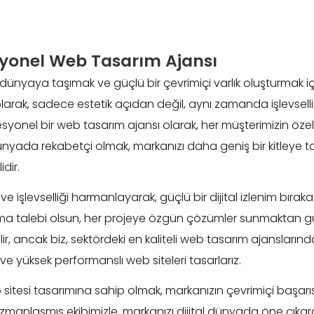
syonel Web Tasarım Ajansı
al dünyaya taşımak ve güçlü bir çevrimiçi varlık oluşturmak
larak, sadece estetik açıdan değil, aynı zamanda işlevselli
onel bir web tasarım ajansı olarak, her müşterimizin özel ih
dünyada rekabetçi olmak, markanızı daha geniş bir kitleye t
dir.
 işlevselliği harmanlayarak, güçlü bir dijital izlenim bıraka
 kurma talebi olsun, her projeye özgün çözümler sunmaktan gu
r, ancak biz, sektördeki en kaliteli web tasarım ajanslarından
ve yüksek performanslı web siteleri tasarlarız.
r web sitesi tasarımına sahip olmak, markanızın çevrimiçi başarı
manlaşmış ekibimizle, markanızı dijital dünyada öne çıka