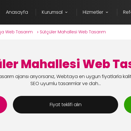
Anasayfa
Kurumsal
Hizmetler
Ref
şa Web Tasarım
Sütçüler Mahallesi Web Tasarım
ler Mahallesi Web T
sarım ajansı arıyorsanız, Webtaya en uygun fiyatlarla kali
SEO uyumlu tasarımlar ve dah...
Fiyat teklifi alın