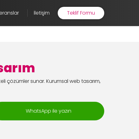
eranslar
İletişim
Teklif Formu
asarım
teli çözümler sunar. Kurumsal web tasarım,
WhatsApp ile yazın