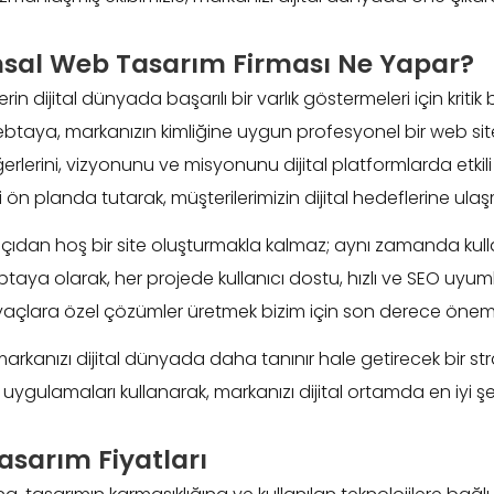
msal Web Tasarım Firması Ne Yapar?
n dijital dünyada başarılı bir varlık göstermeleri için kritik 
btaya, markanızın kimliğine uygun profesyonel bir web sit
rlerini, vizyonunu ve misyonunu dijital platformlarda etkili 
ön planda tutarak, müşterilerimizin dijital hedeflerine ulaş
dan hoş bir site oluşturmakla kalmaz; aynı zamanda kullanıc
btaya olarak, her projede kullanıcı dostu, hızlı ve SEO uyumlu
iyaçlara özel çözümler üretmek bizim için son derece önemli
anızı dijital dünyada daha tanınır hale getirecek bir strat
iyi uygulamaları kullanarak, markanızı dijital ortamda en iyi şe
asarım Fiyatları