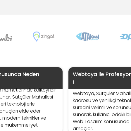
onusunda Neden
Webtaya ile Profesyon
!
izmetlerinde kaliteyi bir
Webtaya, Sütçüler Mahal
sunar. Sütçüler Mahallesi
kadrosu ve yenilikçi tekno
i teknolojilerle
sürecini verimli ve sorunsu
onuçları elde eder.
sunarak, kullanıcı odaklı 
 modern teknikler ve
Web Tasarım konusunda s
ede mükemmeliyeti
amaçlar.