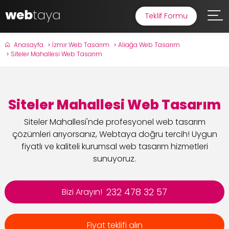
Teklif Formu
Anasayfa
İzmir Web Tasarım
Aliağa Web Tasarım
Siteler Mahallesi Web Tasarım
Siteler Mahallesi Web Tasarım
Siteler Mahallesi'nde profesyonel web tasarım
çözümleri arıyorsanız, Webtaya doğru tercih! Uygun
fiyatlı ve kaliteli kurumsal web tasarım hizmetleri
sunuyoruz.
232 478 32 57
Bizi Arayın!
Fiyat teklifi alın