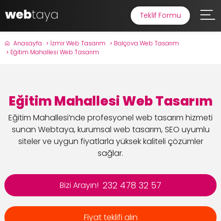
Teklif Formu
Anasayfa
İzmir Web Tasarım
Balçova Web Tasarım
Eğitim Mahallesi Web Tasarım
Eğitim Mahallesi Web Tasarım
Eğitim Mahallesi’nde profesyonel web tasarım hizmeti
sunan Webtaya, kurumsal web tasarım, SEO uyumlu
siteler ve uygun fiyatlarla yüksek kaliteli çözümler
sağlar.
232 478 32 57
Bizi Arayın!
Fiyat teklifi alın