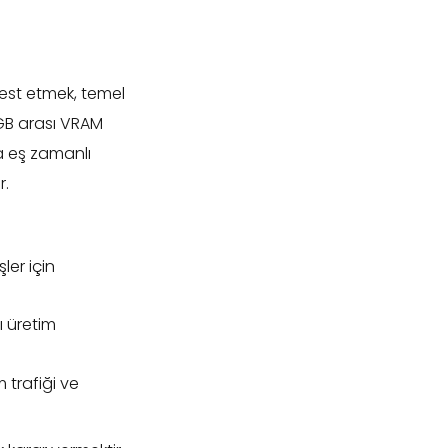
est etmek, temel
 GB arası VRAM
ya eş zamanlı
r.
ler için
ı üretim
 trafiği ve