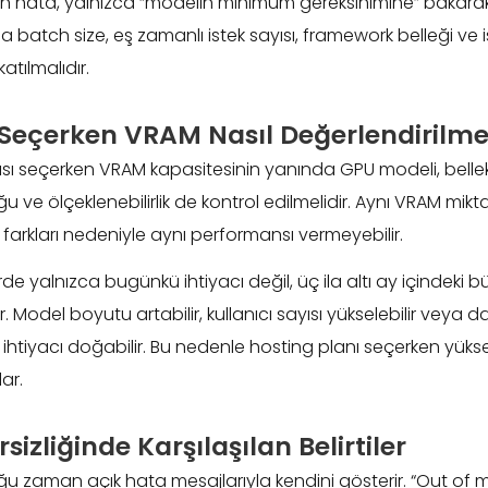
an hata, yalnızca “modelin minimum gereksinimine” bakarak 
 batch size, eş zamanlı istek sayısı, framework belleği ve i
tılmalıdır.
 Seçerken VRAM Nasıl Değerlendirilme
sı seçerken VRAM kapasitesinin yanında GPU modeli, bellek 
 ve ölçeklenebilirlik de kontrol edilmelidir. Aynı VRAM mikta
i farkları nedeniyle aynı performansı vermeyebilir.
de yalnızca bugünkü ihtiyacı değil, üç ila altı ay içindeki
 Model boyutu artabilir, kullanıcı sayısı yükselebilir veya 
ı ihtiyacı doğabilir. Bu nedenle hosting planı seçerken yüks
lar.
izliğinde Karşılaşılan Belirtiler
ğu zaman açık hata mesajlarıyla kendini gösterir. “Out of m