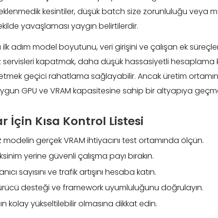
beklenmedik kesintiler, düşük batch size zorunluluğu veya 
kilde yavaşlaması yaygın belirtilerdir.
 ilk adım model boyutunu, veri girişini ve çalışan ek süreçler
iz servisleri kapatmak, daha düşük hassasiyetli hesaplama
etmek geçici rahatlama sağlayabilir. Ancak üretim ortamı
uygun GPU ve VRAM kapasitesine sahip bir altyapıya geçme
 İçin Kısa Kontrol Listesi
z modelin gerçek VRAM ihtiyacını test ortamında ölçün.
inim yerine güvenli çalışma payı bırakın.
anıcı sayısını ve trafik artışını hesaba katın.
ürücü desteği ve framework uyumluluğunu doğrulayın.
n kolay yükseltilebilir olmasına dikkat edin.