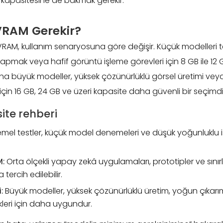
 kapasitesine de bakmak gerekir.
VRAM Gerekir?
VRAM, kullanım senaryosuna göre değişir. Küçük modelleri t
 yapmak veya hafif görüntü işleme görevleri için 8 GB ile 12
 Daha büyük modeller, yüksek çözünürlüklü görsel üretimi ve
i için 16 GB, 24 GB ve üzeri kapasite daha güvenli bir seçimdi
ite rehberi
mel testler, küçük model denemeleri ve düşük yoğunluklu iş
M:
Orta ölçekli yapay zekâ uygulamaları, prototipler ve sınırl
tercih edilebilir.
:
Büyük modeller, yüksek çözünürlüklü üretim, yoğun çıkarım
kleri için daha uygundur.