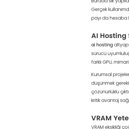
Burada sık yapıl
Gerçek kullanımda
payı da hesaba ka
AI Hosting
ai hosting
altyapı
sürücü uyumluluğu
farklı GPU, mimar
Kurumsal projeler
düşünmek gerekir.
çözünürlüklü çıkt
kritik avantaj sağ
VRAM Yeters
VRAM eksikliği ço