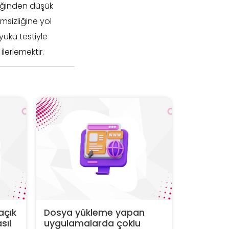
eğinden düşük
sizliğine yol
yükü testiyle
lerlemektir.
açık
Dosya yükleme yapan
sıl
uygulamalarda çoklu