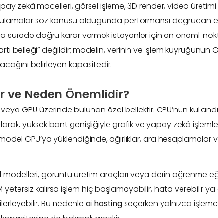
apay zekâ modelleri, görsel işleme, 3D render, video üretim
gulamalar söz konusu olduğunda performansı doğrudan etkil
ısa sürede doğru karar vermek isteyenler için en önemli no
artı belleği” değildir; modelin, verinin ve işlem kuyruğunun
acağını belirleyen kapasitedir.
r ve Neden Önemlidir?
 veya GPU üzerinde bulunan özel bellektir. CPU’nun kullandı
larak, yüksek bant genişliğiyle grafik ve yapay zekâ işlemleri
r model GPU’ya yüklendiğinde, ağırlıklar, ara hesaplamalar ve 
 modelleri, görüntü üretim araçları veya derin öğrenme eği
RAM yetersiz kalırsa işlem hiç başlamayabilir, hata verebilir
erleyebilir. Bu nedenle
ai hosting
seçerken yalnızca işlemc