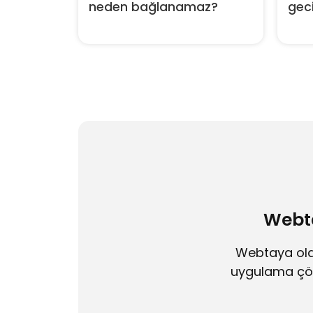
neden bağlanamaz?
geci
Webta
Webtaya olar
uygulama çözü