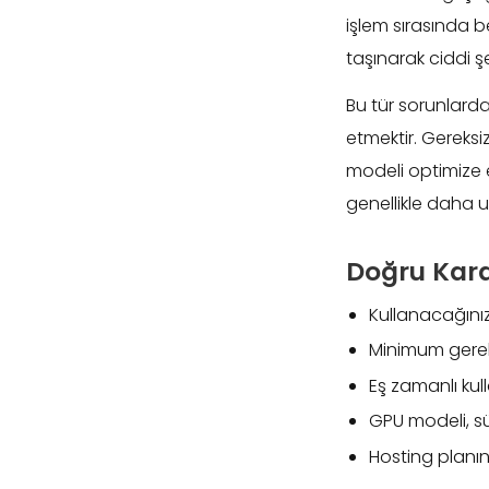
işlem sırasında 
taşınarak ciddi şe
Bu tür sorunlarda
etmektir. Gereks
modeli optimize 
genellikle daha 
Doğru Karar
Kullanacağını
Minimum gereks
Eş zamanlı kull
GPU modeli, s
Hosting planını