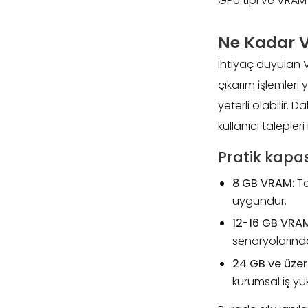
GPU tipi ve VRAM
Ne Kadar 
İhtiyaç duyulan 
çıkarım işlemleri
yeterli olabilir.
kullanıcı talepler
Pratik kapas
8 GB VRAM:
Te
uygundur.
12-16 GB VRA
senaryolarında 
24 GB ve üzeri
kurumsal iş yü