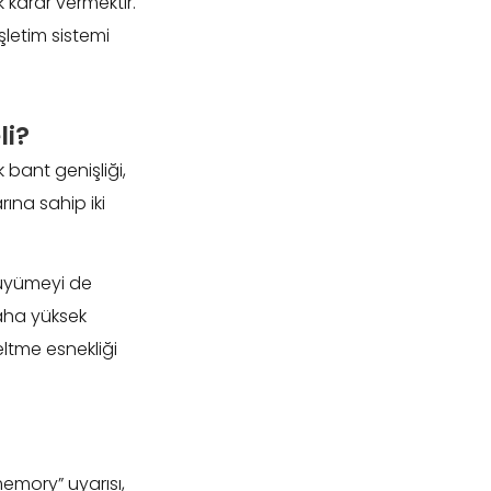
karar vermektir.
şletim sistemi
li?
bant genişliği,
rına sahip iki
 büyümeyi de
daha yüksek
eltme esnekliği
emory” uyarısı,