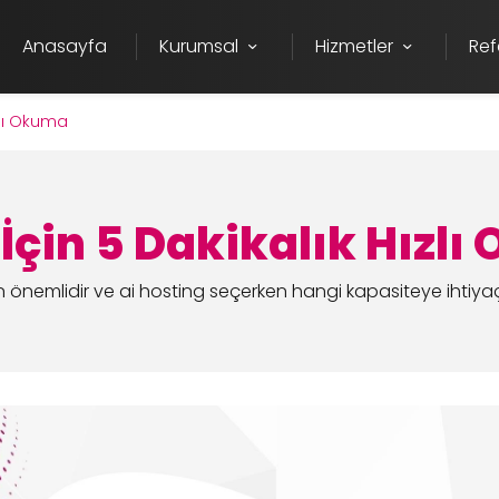
Anasayfa
Kurumsal
Hizmetler
Ref
zlı Okuma
çin 5 Dakikalık Hızl
nemlidir ve ai hosting seçerken hangi kapasiteye ihtiyaç du