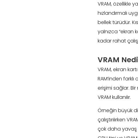
VRAM, özellikle y
hızlandırmalı uy
bellek türüdür. K
yalnızca “ekran k
kadar rahat çalış
VRAM Nedi
VRAM, ekran kartı
RAM’inden farklı o
erişimi sağlar. Bi
VRAM kullanılır.
Örneğin büyük dil
çalıştırılırken V
çok daha yavaş il