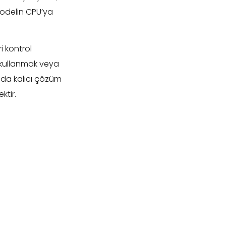
modelin CPU’ya
i kontrol
 kullanmak veya
nda kalıcı çözüm
ktir.