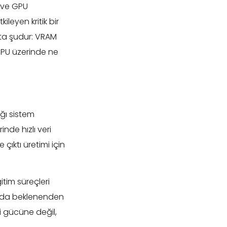
i ve GPU
eyen kritik bir
kta şudur: VRAM
 GPU üzerinde ne
ğı sistem
nde hızlı veri
çıktı üretimi için
tim süreçleri
 ya da beklenenden
i gücüne değil,