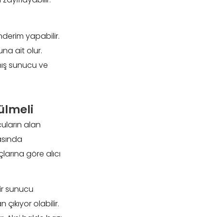
nderim yapabilir.
na ait olur.
lmış sunucu ve
ülmeli
uların alan
asında
larına göre alıcı
bir sunucu
çıkıyor olabilir.