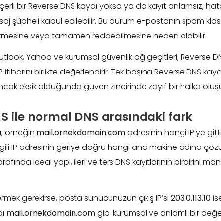
eçerli bir Reverse DNS kaydı yoksa ya da kayıt anlamsız, hata
j şüpheli kabul edilebilir. Bu durum e-postanın spam kla
kmesine veya tamamen reddedilmesine neden olabilir.
Outlook, Yahoo ve kurumsal güvenlik ağ geçitleri; Reverse DN
itibarını birlikte değerlendirir. Tek başına Reverse DNS kayd
cak eksik olduğunda güven zincirinde zayıf bir halka oluşu
S ile normal DNS arasındaki fark
, örneğin
mail.ornekdomain.com
adresinin hangi IP’ye gitti
lgili IP adresinin geriye doğru hangi ana makine adına çöz
arafında ideal yapı, ileri ve ters DNS kayıtlarının birbirini man
vermek gerekirse, posta sunucunuzun çıkış IP’si
203.0.113.10
ise
dı
mail.ornekdomain.com
gibi kurumsal ve anlamlı bir değe