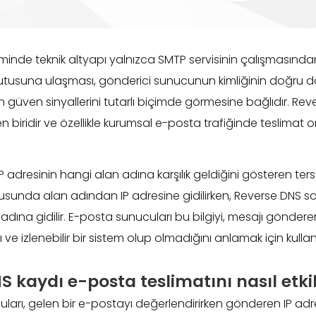
nde teknik altyapı yalnızca SMTP servisinin çalışmasından 
ı kutusuna ulaşması, gönderici sunucunun kimliğinin doğru
rin güven sinyallerini tutarlı biçimde görmesine bağlıdır. Re
n biridir ve özellikle kurumsal e-posta trafiğinde teslimat
IP adresinin hangi alan adına karşılık geldiğini gösteren ters
sunda alan adından IP adresine gidilirken, Reverse DNS s
dına gidilir. E-posta sunucuları bu bilgiyi, mesajı gönderen
ve izlenebilir bir sistem olup olmadığını anlamak için kullanı
 kaydı e-posta teslimatını nasıl etki
uları, gelen bir e-postayı değerlendirirken gönderen IP adre