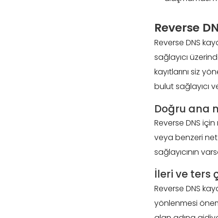
Reverse DN
Reverse DNS kaydı
sağlayıcı üzerinde
kayıtlarını siz yö
bulut sağlayıcı 
Doğru ana m
Reverse DNS için 
veya benzeri net 
sağlayıcının vars
İleri ve ter
Reverse DNS kayd
yönlenmesi önemlid
alan adına gidiyo