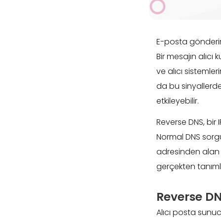
E-posta gönderimi
Bir mesajın alıc
ve alıcı sistemle
da bu sinyallerde
etkileyebilir.
Reverse DNS, bir 
Normal DNS sorgu
adresinden alan a
gerçekten tanımlı 
Reverse DNS
Alıcı posta sunuc