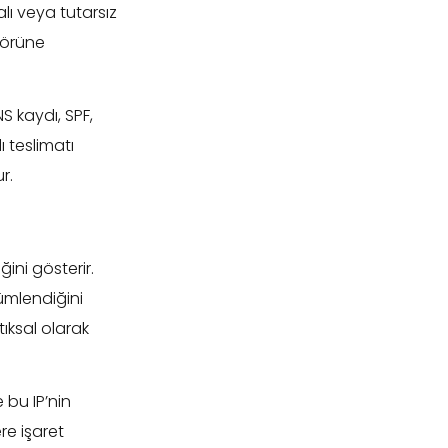
lı veya tutarsız
sörüne
S kaydı, SPF,
ı teslimatı
r.
ğini gösterir.
ümlendiğini
tıksal olarak
 bu IP’nin
re işaret