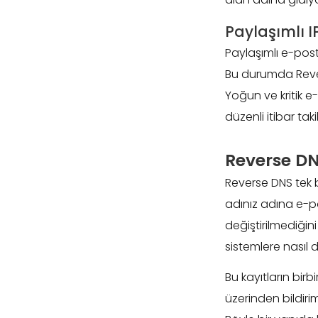
Paylaşımlı I
Paylaşımlı e-post
Bu durumda Rever
Yoğun ve kritik e-
düzenli itibar taki
Reverse DN
Reverse DNS tek 
adınız adına e-po
değiştirilmediğin
sistemlere nasıl d
Bu kayıtların bir
üzerinden bildiri