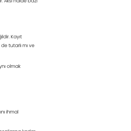
. Aksi halde bazı
ldir. Kayıt
de tutarlı mı ve
 aynı olmak
nı ihmal