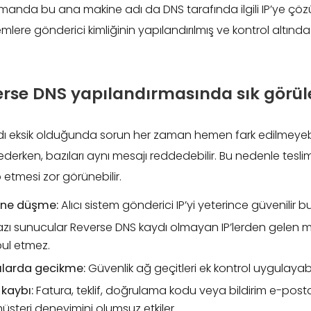
amanda bu ana makine adı da DNS tarafında ilgili IP’ye çöz
sistemlere gönderici kimliğinin yapılandırılmış ve kontrol altı
erse DNS yapılandırmasında sık görül
ı eksik olduğunda sorun her zaman hemen fark edilmeyebilir
derken, bazıları aynı mesajı reddedebilir. Bu nedenle tesli
 etmesi zor görünebilir.
üne düşme:
Alıcı sistem gönderici IP’yi yeterince güvenilir b
zı sunucular Reverse DNS kaydı olmayan IP’lerden gelen m
ul etmez.
ılarda gecikme:
Güvenlik ağ geçitleri ek kontrol uygulayabil
kaybı:
Fatura, teklif, doğrulama kodu veya bildirim e-posta
şteri deneyimini olumsuz etkiler.