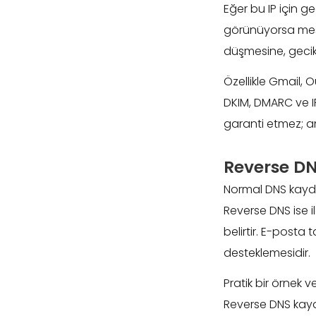
Eğer bu IP için g
görünüyorsa mesa
düşmesine, geci
Özellikle Gmail, 
DKIM, DMARC ve IP 
garanti etmez; an
Reverse DN
Normal DNS kaydı
Reverse DNS ise i
belirtir. E-posta t
desteklemesidir.
Pratik bir örnek 
Reverse DNS kay