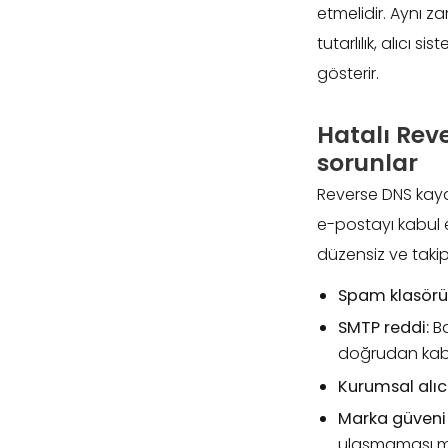
etmelidir. Aynı z
tutarlılık, alıcı 
gösterir.
Hatalı Rev
sorunlar
Reverse DNS kayd
e-postayı kabul e
düzensiz ve takip
Spam klasör
SMTP reddi:
Ba
doğrudan kab
Kurumsal alıc
Marka güveni 
ulaşmaması mü