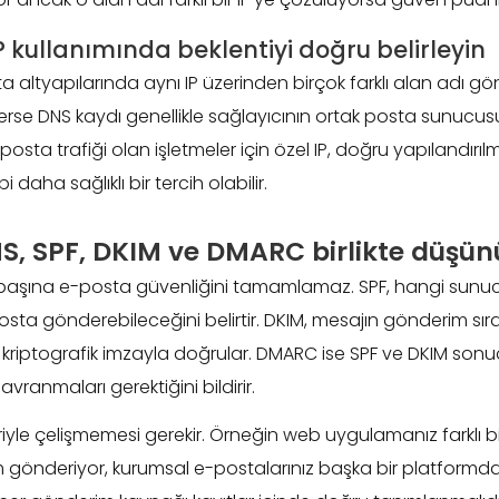
P kullanımında beklentiyi doğru belirleyin
a altyapılarında aynı IP üzerinden birçok farklı alan adı gö
se DNS kaydı genellikle sağlayıcının ortak posta sunucusu
posta trafiği olan işletmeler için özel IP, doğru yapılandırı
bi daha sağlıklı bir tercih olabilir.
S, SPF, DKIM ve DMARC birlikte düşün
başına e-posta güvenliğini tamamlamaz. SPF, hangi sunuc
sta gönderebileceğini belirtir. DKIM, mesajın gönderim sır
i kriptografik imzayla doğrular. DMARC ise SPF ve DKIM sonuç
avranmaları gerektiğini bildirir.
biriyle çelişmemesi gerekir. Örneğin web uygulamanız farklı 
m gönderiyor, kurumsal e-postalarınız başka bir platformdan 