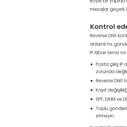
Böyle bir yapıda 
mesajlar geçerli, b
Kontrol ed
Reverse DNS kontr
anlamlı mı, gönd
IP itibarı temiz mi
Posta çıkış IP a
zorunda değild
Reverse DNS ta
Kayıt değişikli
SPF, DKIM ve D
Toplu gönderi
etmeyin.