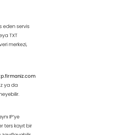
s eden servis
 veya TXT
veri merkezi,
p.firmaniz.com
sız ya da
eyebilir.
ynı IP’ye
 ters kayıt bir
zayıflayabilir.