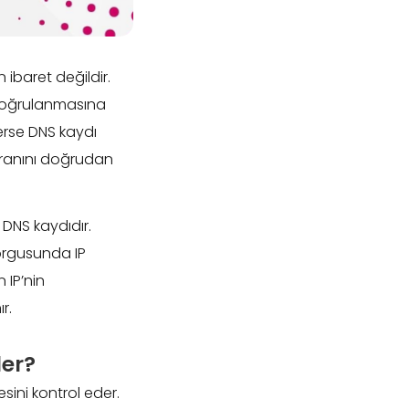
ibaret değildir.
 doğrulanmasına
verse DNS kaydı
 oranını doğrudan
 DNS kaydıdır.
orgusunda IP
 IP’nin
r.
ler?
sini kontrol eder.