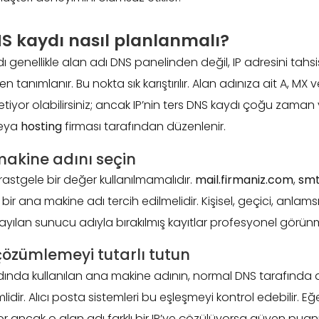
S kaydı nasıl planlanmalı?
 genellikle alan adı DNS panelinden değil, IP adresini tahsi
n tanımlanır. Bu nokta sık karıştırılır. Alan adınıza ait A, MX
netiyor olabilirsiniz; ancak IP’nin ters DNS kaydı çoğu zaman 
veya
hosting
firması tarafından düzenlenir.
akine adını seçin
rastgele bir değer kullanılmamalıdır.
mail.firmaniz.com
,
smt
bir ana makine adı tercih edilmelidir. Kişisel, geçici, anlam
ayılan sunucu adıyla bırakılmış kayıtlar profesyonel görünm
s çözümlemeyi tutarlı tutun
ında kullanılan ana makine adının, normal DNS tarafında a
ir. Alıcı posta sistemleri bu eşleşmeyi kontrol edebilir. Eğer
r ancak o alan adı farklı bir IP’ye çözülüyorsa güven puanı 