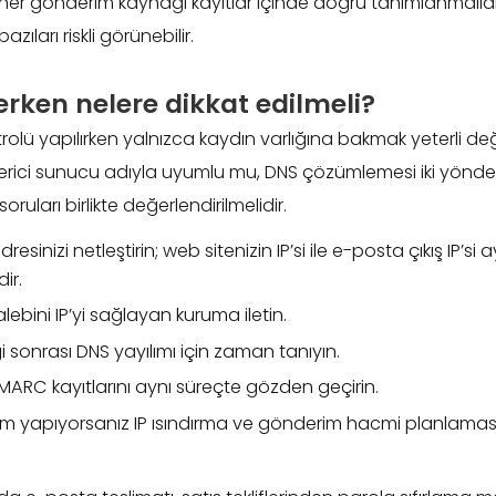
her gönderim kaynağı kayıtlar içinde doğru tanımlanmalıdır
azıları riskli görünebilir.
erken nelere dikkat edilmeli?
olü yapılırken yalnızca kaydın varlığına bakmak yeterli deği
erici sunucu adıyla uyumlu mu, DNS çözümlemesi iki yönde 
 soruları birlikte değerlendirilmelidir.
dresinizi netleştirin; web sitenizin IP’si ile e-posta çıkış IP’si
ir.
lebini IP’yi sağlayan kuruma iletin.
ği sonrası DNS yayılımı için zaman tanıyın.
MARC kayıtlarını aynı süreçte gözden geçirin.
m yapıyorsanız IP ısındırma ve gönderim hacmi planlaması