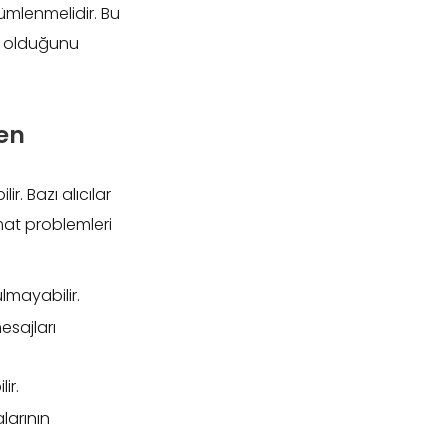
ümlenmelidir. Bu
nda olduğunu
en
. Bazı alıcılar
mat problemleri
ulmayabilir.
esajları
ir.
larının