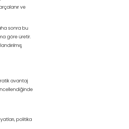
arçalanır ve
 Daha sonra bu
a göre üretir.
landırılmış
ratik avantaj
üncellendiğinde
atları, politika