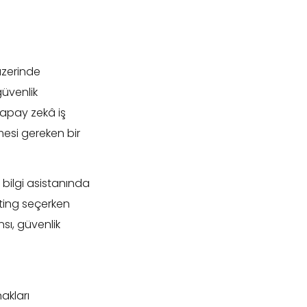
üzerinde
güvenlik
yapay zekâ iş
mesi gereken bir
 bilgi asistanında
sting seçerken
sı, güvenlik
akları