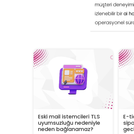
müşteri deneyimini
izlenebilir bir
ai h
operasyonel sürd
Eski mail istemcileri TLS
E-ti
uyumsuzluğu nedeniyle
sipa
neden bağlanamaz?
geci