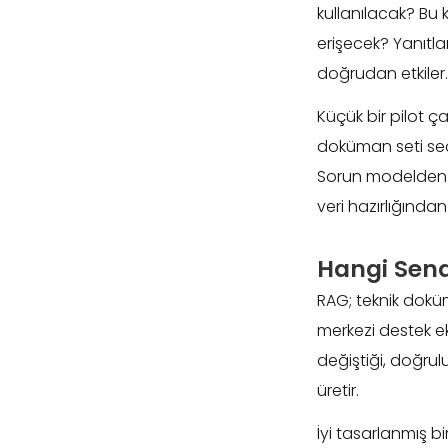
kullanılacak? Bu k
erişecek? Yanıtla
doğrudan etkiler.
Küçük bir pilot ç
doküman seti seçil
Sorun modelden d
veri hazırlığından
Hangi Sena
RAG; teknik doküma
merkezi destek ek
değiştiği, doğrul
üretir.
İyi tasarlanmış bi