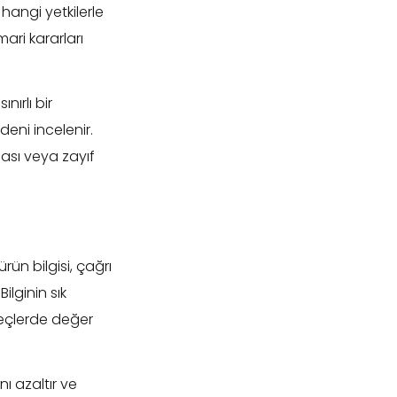
 hangi yetkilerle
ari kararları
ırlı bir
edeni incelenir.
ası veya zayıf
rün bilgisi, çağrı
ilginin sık
üreçlerde değer
nı azaltır ve