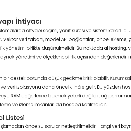
apı İhtiyacı
amalarda altyapı seçimi, yanıt süresi ve sistem kararlılığı 
r. Vektör veri tabanı, model API bağlantıları, önbellekleme, 
fik yönetimi birlikte düşünülmelidir. Bu noktada
ai hosting
, 
aynak yönetimi ve ölçeklenebilirlik açısından değerlendiril
bir destek botunda düşük gecikme kritik olabilir. Kurumsal
eri ve veri izolasyonu daha öncelikli hâle gelir. Bu yüzden ho
veya RAM değerlerine bakmak yeterli değildir; ağ performan
ekleme ve izleme imkânları da hesaba katılmalıdır.
l Listesi
lamadan önce şu sorular netleştirilmelidir: Hangi veri kayn