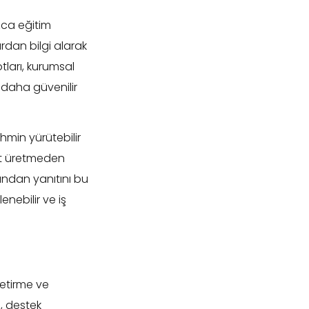
zca eğitim
rdan bilgi alarak
tları, kurumsal
 daha güvenilir
ahmin yürütebilir
nıt üretmeden
dından yanıtını bu
nebilir ve iş
getirme ve
, destek