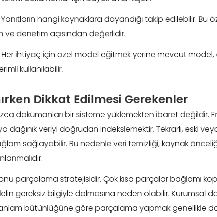
Yanıtların hangi kaynaklara dayandığı takip edilebilir. Bu öz
 ve denetim açısından değerlidir.
Her ihtiyaç için özel model eğitmek yerine mevcut model, 
imli kullanılabilir.
ırken Dikkat Edilmesi Gerekenler
ca dokümanları bir sisteme yüklemekten ibaret değildir. En
ya dağınık veriyi doğrudan indekslemektir. Tekrarlı, eski veya ç
lam sağlayabilir. Bu nedenle veri temizliği, kaynak önceliğ
nlanmalıdır.
konu parçalama stratejisidir. Çok kısa parçalar bağlamı kop
elin gereksiz bilgiyle dolmasına neden olabilir. Kurumsal
 anlam bütünlüğüne göre parçalama yapmak genellikle da