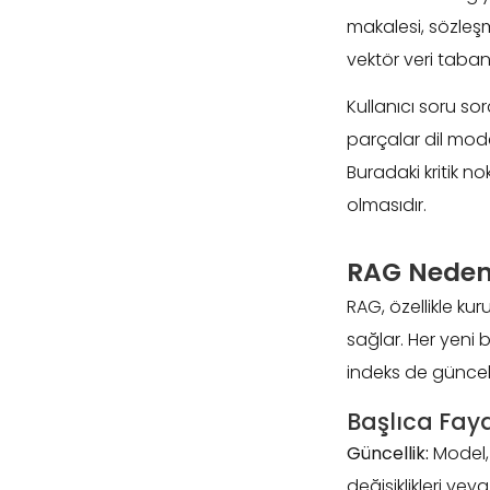
makalesi, sözleşm
vektör veri tabanı
Kullanıcı soru sor
parçalar dil mod
Buradaki kritik n
olmasıdır.
RAG Neden 
RAG, özellikle ku
sağlar. Her yeni
indeks de güncelle
Başlıca Fay
Güncellik:
Model, e
değişiklikleri ve