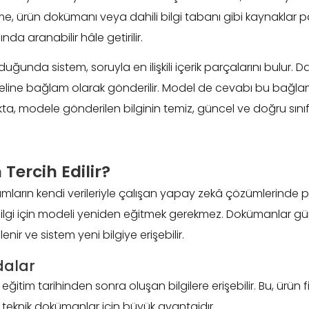
e, ürün dokümanı veya dahili bilgi tabanı gibi kaynaklar p
nda aranabilir hâle getirilir.
duğunda sistem, soruyla en ilişkili içerik parçalarını bulur.
eline bağlam olarak gönderilir. Model de cevabı bu bağlam
okta, modele gönderilen bilginin temiz, güncel ve doğru sınıf
Tercih Edilir?
rumların kendi verileriyle çalışan yapay zekâ çözümlerinde p
 bilgi için modeli yeniden eğitmek gerekmez. Dokümanlar g
nir ve sistem yeni bilgiye erişebilir.
dalar
ğitim tarihinden sonra oluşan bilgilere erişebilir. Bu, ürün fiy
ya teknik dokümanlar için büyük avantajdır.