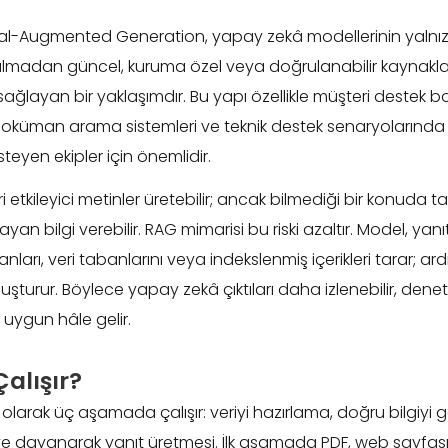
val-Augmented Generation, yapay zekâ modellerinin yalnı
 kalmadan güncel, kuruma özel veya doğrulanabilir kaynakla
sağlayan bir yaklaşımdır. Bu yapı özellikle müşteri destek bo
, doküman arama sistemleri ve teknik destek senaryolarında
teyen ekipler için önemlidir.
ri etkileyici metinler üretebilir; ancak bilmediği bir konuda t
an bilgi verebilir. RAG mimarisi bu riski azaltır. Model, ya
nları, veri tabanlarını veya indekslenmiş içerikleri tarar; ar
turur. Böylece yapay zekâ çıktıları daha izlenebilir, denetle
uygun hâle gelir.
alışır?
olarak üç aşamada çalışır: veriyi hazırlama, doğru bilgiyi 
ye dayanarak yanıt üretmesi. İlk aşamada PDF, web sayfası