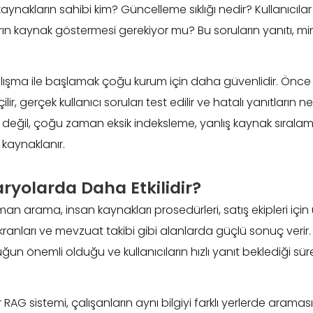
aynakların sahibi kim? Güncelleme sıklığı nedir? Kullanıcılar
rın kaynak göstermesi gerekiyor mu? Bu soruların yanıtı, mim
alışma ile başlamak çoğu kurum için daha güvenlidir. Önce sın
ir, gerçek kullanıcı soruları test edilir ve hatalı yanıtların n
eğil, çoğu zaman eksik indeksleme, yanlış kaynak sıralam
 kaynaklanır.
ryolarda Daha Etkilidir?
n arama, insan kaynakları prosedürleri, satış ekipleri için ü
ranları ve mevzuat takibi gibi alanlarda güçlü sonuç verir. B
uğun önemli olduğu ve kullanıcıların hızlı yanıt beklediği s
r RAG sistemi, çalışanların aynı bilgiyi farklı yerlerde araması