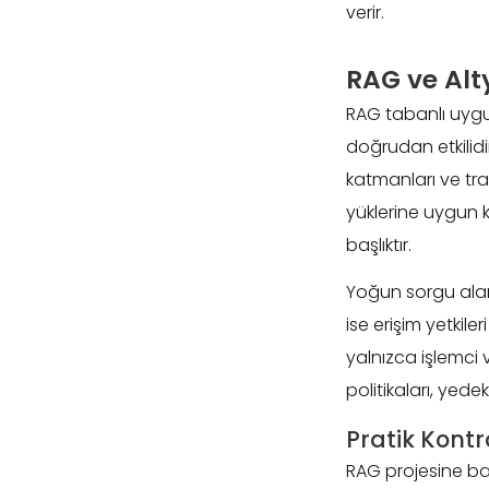
verir.
RAG ve Alty
RAG tabanlı uygul
doğrudan etkilidi
katmanları ve tra
yüklerine uygun k
başlıktır.
Yoğun sorgu alan 
ise erişim yetkil
yalnızca işlemci 
politikaları, yed
Pratik Kontro
RAG projesine baş