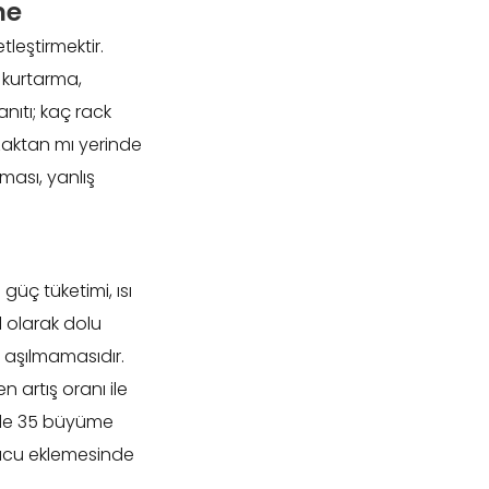
me
leştirmektir.
 kurtarma,
ıtı; kaç rack
zaktan mı yerinde
ması, yanlış
güç tüketimi, ısı
el olarak dolu
ın aşılmamasıdır.
 artış oranı ile
 yüzde 35 büyüme
nucu eklemesinde