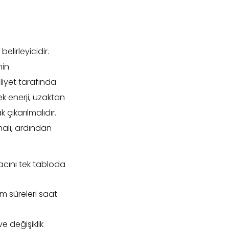
lirleyicidir.
min
iyet tarafında
k enerji, uzaktan
çıkarılmalıdır.
malı, ardından
iyacını tek tabloda
im süreleri saat
e değişiklik