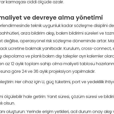
rar karmaşası ciddi ölçüde azalır.
maliyet ve devreye alma yönetimi
endirmesinde teknik uygunluk kadar sözleşme disiplini de be
ahhütleri, arıza bildirim akışı, bakım bildirimi süreleri ve taz
t değilse, operasyonel risk sözleşme döneminde artar. Mal
rack ücretine bakmak yanıltıcıdır. Kurulum, cross-connect, e
ı depolama ve planlı bakım dışı talepler ayrı kalemler olarak 
in en az 12 aylık toplam sahip olma maliyeti tablosu hazırlan
na göre 24 ve 36 aylık projeksiyon yapılmalıdır.
leştirin: Her cihaz için U, güç tüketimi, port ve yedeklilik iht
 ölçülebilir hale getirin: Yanıt süresi, çözüm süresi ve bildir
ı olsun.
 oluşturun: Yerinde erişim yetkileri, acil durum onay akışı v