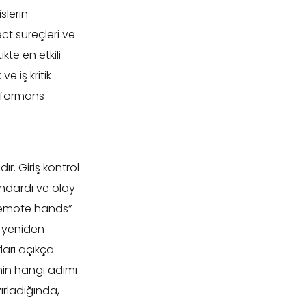
slerin
ct süreçleri ve
kte en etkili
 iş kritik
erformans
ır. Giriş kontrol
andardı ve olay
“remote hands”
, yeniden
ları açıkça
min hangi adımı
rladığında,