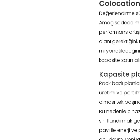
Colocation 
Değerlendirme sür
Amaç sadece mevc
performans artış
alanı gerektiğini
mi yönetileceğini 
kapasite satın alı
Kapasite pl
Rack bazlı planla
üretimi ve port iht
olması tek başına 
Bu nedenle cihaz 
sınıflandırmak gere
payı ile enerji v
acil devre, yeni PD