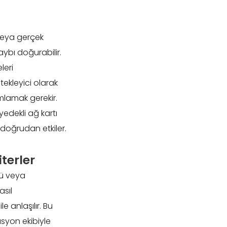
 veya gerçek
aybı doğurabilir.
leri
tekleyici olarak
ımlamak gerekir.
yedekli ağ kartı
 doğrudan etkiler.
terler
mü veya
asıl
 anlaşılır. Bu
syon ekibiyle