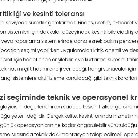
tikliği ve kesinti toleransı
 seviyede süreklilik gerektirmez. Finans, üretim, e-ticaret
sistemleri için dakikalar düzeyindeki kesinti bile ciddi iş k
şiv veya raporlama sistemlerinde daha esnek bakım pencere
location seçimi yapılırken uygulamaları kritik, önemli ve des
r sınıf için hedeflenen erişilebilirlik ve kurtarma süresini tan
tek hat mı çift hat mı enerji verileceği, hangi sunucular için 
hangi sistemlere aktif izleme konulacağı gibi teknik kararları
zi seçiminde teknik ve operasyonel kri
ğlayıcısını değerlendirirken sadece tesisin fiziksel görünü
ğü yeterli değildir. Gerçek kalite, kesinti anında hizmetin n
ünlük operasyonların ne kadar öngörülebilir yürütüldüğü ile
eme sırasında teknik dokümantasyon talep edilmeli, opera