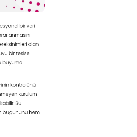
syonel bir veri
ararlanmasını
ereksinimleri olan
uyu bir tesise
 ve büyüme
rinin kontrolünü
klenmeyen kurulum
abilir. Bu
hem bugününü hem