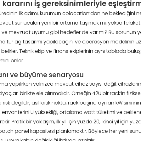
kararını iş gereksinimleriyle eşleştir
ecinin ilk adımı, kurumun colocation’dan ne beklediğini net
ut sunucuları yeni bir ortama taşımak mı, yoksa felaket
ı ve mevzuat uyumu gibi hedefler de var mı? Bu sorunun yan
, ne tür ağ tasarımı yapılacağını ve operasyon modelinin u
belirler. Teknik ekip ve finans ekiplerinin aynı tabloda buluş
mını önler.
anı ve büyüme senaryosu
ma yapılırken yalnızca mevcut cihaz sayısı değil, cihazların 
iyaçları birlikte ele alınmalıdır. Örneğin 42U bir rack’in fiziks
risk değildir; asıl kritik nokta, rack başına ayrılan kW sınırın
envanterini U yüksekliği, ortalama watt tüketimi ve beklenen
kir. Pratik bir yaklaşım, ilk yıl için yüzde 20, ikinci yıl için
e patch panel kapasitesi planlamaktır. Böylece her yeni su
U veya kabin değişikliği ihtiyacı azaltılır.