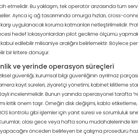
rcih etmelidir. Bu yaklaşım, tek operatör arızasında tüm servi
eller. Ayrıca iç ağ tasarımında omurga hızları, cross-conne
 karşı uygulanacak koruma katmanları netleştirilmelidir. Prati
cesi hedef lokasyonlardan pilot gecikme ölçümü yapmak ve
kabul edilebilir milisaniye aralığını belirlemektir. Böylece p
lir bir kritere dönüşür.
enlik ve yerinde operasyon süreçleri
ziksel güvenliği, kurumsal bilgi güvenliğinin ayrılmaz parçasıd
mera kayıt süreleri, ziyaretçi yönetimi, kabinet kilitleme st
detaylı incelenmelidir. Bunun yanında operasyonel tarafta 
ı kritik önem taşır. Örneğin disk değişimi, kablo etiketleme
S kontrolü gibi işlemler için yanıt süresi ve sorumluluk sınır
 Kurumlar, olası gece veya hafta sonu müdahalelerinde ki
yapacağını önceden belirleyen bir çalışma prosedürü hazı