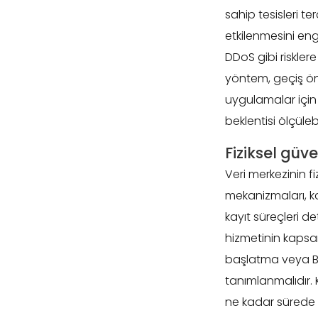
sahip tesisleri te
etkilenmesini eng
DDoS gibi risklere
yöntem, geçiş ön
uygulamalar için 
beklentisi ölçülebi
Fiziksel güv
Veri merkezinin fi
mekanizmaları, ka
kayıt süreçleri 
hizmetinin kapsam
başlatma veya BIO
tanımlanmalıdır.
ne kadar sürede 