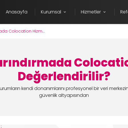
Anasayfa
Kurumsal
Hizmetler
Ref
da Colocation Hizm...
rındırmada Colocatio
Değerlendirilir?
umların kendi donanımlarını profesyonel bir veri merkezine 
güvenlik altyapısından