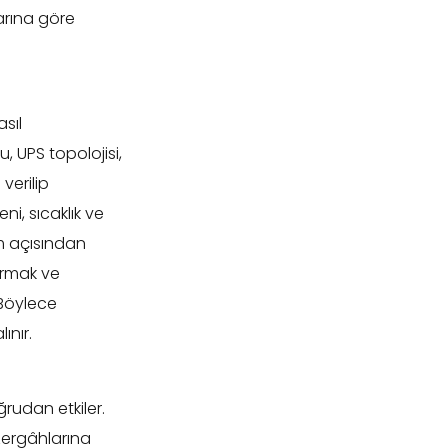
arına göre
sıl
u, UPS topolojisi,
verilip
i, sıcaklık ve
um açısından
armak ve
 Böylece
ınır.
rudan etkiler.
zergâhlarına