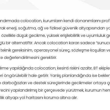
ndırmada colocation, kurumların kendi donanımlarını profe
ak enerji, soğutma, ağ ve fiziksel güvenlik altyapısından y
özellikle düşük gecikme, yüksek erişilebilirlik ve uyumluluk g
üçlü bir alternatiftir. Ancak colocation kararı sadece “sunuc
; teknik gereksinim, operasyonel süreç, sözleşme koşulları
te değerlendirilmesini gerektirir.
me yapıldığında colocation; kesinti riskini azaltır, BT ekiple
eri öngörülebilir hale getirir. Yanlış planlandığında ise be
te darboğazları ve destek süreçlerinde gecikmeler ortaya çık
recini yapılandırılmış bir çerçevede yürütmek, kurumun 
lık altyapı yol haritasını koruma altına alır.