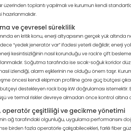
ar üzerinden toplantı yapılmalı ve kurumun kendi standartl
 hazırlanmalıdır.
tma ve çevresel süreklilik
nda en kritik konu, enerji altyapısının gerçek yük altında na
ece “yedek jeneratör var” ifadesi yeterli değildir; enerji yol
erji kesintisizliğinin nasıl korunduğu ve rack’e çift besleme 
lanmalıdır. Soğutma tarafında ise sıcak-soğuk koridor düzen
 nasıl izlendiği, alarm eşiklerinin ne olduğu önem taşır. Kur
leşme öncesi kendi ekipman profiline göre güç bütçesi çık
bütçeyi destekleyen rack başı kW doğrulaması istemektir.
ü ve termal riskler devreye almadan önce kontrol altına al
 operatör çeşitliliği ve gecikme yönetimi
inin ağ tarafındaki olgunluğu, uygulama performansını doğ
 birden fazla operatörle çalışabilecekleri, farklı fiber gü