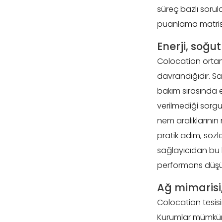
süreç bazlı sorul
puanlama matrisi
Enerji, soğu
Colocation ortamı
davrandığıdır. Sad
bakım sırasında en
verilmediği sorgu
nem aralıklarının
pratik adım, söz
sağlayıcıdan bu 
performans düşüş
Ağ mimarisi,
Colocation tesis
Kurumlar mümkünse