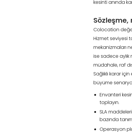
kesinti anında ka
Sözleşme, 
Colocation değerl
Hizmet seviyesi ta
mekanizmaları ne
ise sadece aylık 
müdahale, raf dış
Sağlıklı karar iç
büyüme senaryosu
Envanteri kesin
toplayın.
SLA maddelerini
bazında tanıml
Operasyon planı