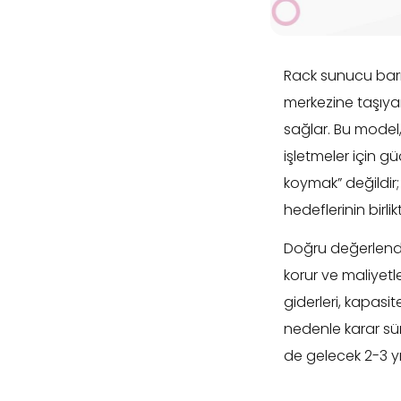
Rack sunucu barı
merkezine taşıyar
sağlar. Bu model, 
işletmeler için g
koymak” değildir
hedeflerinin birlik
Doğru değerlendir
korur ve maliyetl
giderleri, kapasi
nedenle karar sü
de gelecek 2-3 yıl