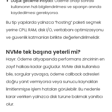
Düşük gecikme ihtiyacı:
Ödeme onayı sonrası
kullanıcının hızlı bilgilendirilmesi ve siparişin anında
kaydedilmesi gerekiyorsa.
Bu tip yapılarda yalnızca “hosting” paketi seçmek
yerine CPU, RAM, disk I/O, veritabanı optimizasyonu
ve güvenlik katmanları birlikte değerlendirilmelidir.
NVMe tek başına yeterli mi?
Hayır. Ödeme altyapısında performans zincirinin en
zayıf halkası kadar güçlüdür. NVMe disk kullanılsa
bile, sorgular yavaşsa, ödeme callback adresleri
doğru yanıt vermiyorsa veya sunucu kaynakları
limitlenmişse işlem hataları görülebilir. Bu nedenle
karar verirken yalnızca disk türüne bakmak yanıltıcı
olur.