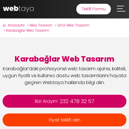
Teklif Formu
Anasayfa
Web Tasarım
İzmir Web Tasarım
Karabağlar Web Tasarım
Karabağlar Web Tasarım
Karabağlar’daki profesyonel web tasarım ajansı, kaliteli,
uygun fiyatlı ve kullanıcı dostu web tasarımlarını hayata
geçiren Webtaya hakkında bilgi alın.
232 478 32 57
Bizi Arayın!
Fiyat teklifi alın