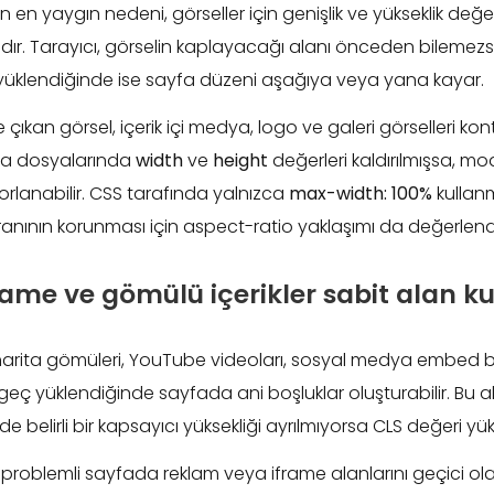
n en yaygın nedeni, görseller için genişlik ve yükseklik değer
r. Tarayıcı, görselin kaplayacağı alanı önceden bilemez
el yüklendiğinde ise sayfa düzeni aşağıya veya yana kayar.
ıkan görsel, içerik içi medya, logo ve galeri görselleri kontr
ema dosyalarında
width
ve
height
değerleri kaldırılmışsa, mo
rlanabilir. CSS tarafında yalnızca
max-width: 100%
kullanm
oranının korunması için aspect-ratio yaklaşımı da değerlendir
rame ve gömülü içerikler sabit alan ku
 harita gömüleri, YouTube videoları, sosyal medya embed bi
 geç yüklendiğinde sayfada ani boşluklar oluşturabilir. Bu al
belirli bir kapsayıcı yüksekliği ayrılmıyorsa CLS değeri yüks
in problemli sayfada reklam veya iframe alanlarını geçici ola