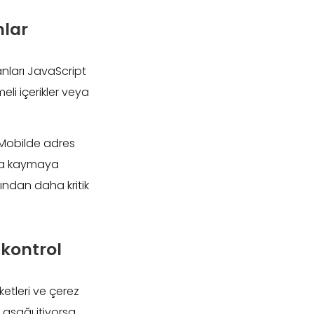
nlar
nları JavaScript
eli içerikler veya
 Mobilde adres
zla kaymaya
sından daha kritik
 kontrol
iketleri ve çerez
aşağı itiyorsa