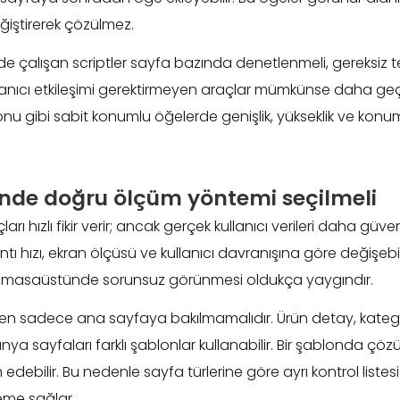
iştirerek çözülmez.
nde çalışan scriptler sayfa bazında denetlenmeli, gereksiz tet
ullanıcı etkileşimi gerektirmeyen araçlar mümkünse daha geç ça
nu gibi sabit konumlu öğelerde genişlik, yükseklik ve konu
inde doğru ölçüm yöntemi seçilmeli
rı hızlı fikir verir; ancak gerçek kullanıcı verileri daha güven
ntı hızı, ekran ölçüsü ve kullanıcı davranışına göre değişebil
, masaüstünde sorunsuz görünmesi oldukça yaygındır.
n sadece ana sayfaya bakılmamalıdır. Ürün detay, kategori
nya sayfaları farklı şablonlar kullanabilir. Bir şablonda çö
debilir. Bu nedenle sayfa türlerine göre ayrı kontrol listes
leme sağlar.