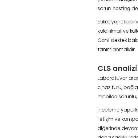
sorun
hosting
değ
Etiket yöneticisi
kaldırılmalı ve k
Canlı destek balo
tanımlanmalıdır.
CLS analiz
Laboratuvar araçla
cihaz türü, bağla
mobilde sorunlu
İnceleme yaparke
iletişim ve kampa
diğerinde devam e
daha sağlıklı iler