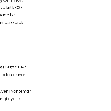
ya kritik CSS
 sade bir
laması olarak
ğiştiriyor mu?
neden oluyor
venli yöntemdir.
angi ayarın