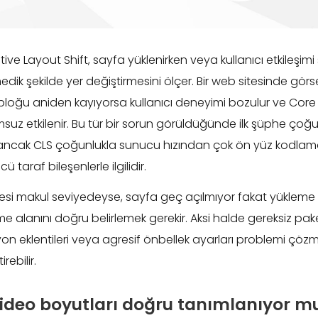
ive Layout Shift, sayfa yüklenirken veya kullanıcı etkileşimi
dik şekilde yer değiştirmesini ölçer. Bir web sitesinde görs
 bloğu aniden kayıyorsa kullanıcı deneyimi bozulur ve Core
suz etkilenir. Bu tür bir sorun görüldüğünde ilk şüphe ç
; ancak CLS çoğunlukla sunucu hızından çok ön yüz kodla
 taraf bileşenlerle ilgilidir.
esi makul seviyedeyse, sayfa geç açılmıyor fakat yükleme s
 alanını doğru belirlemek gerekir. Aksi halde gereksiz paket 
yon eklentileri veya agresif önbellek ayarları problemi çö
rebilir.
video boyutları doğru tanımlanıyor m