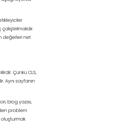
ikleyiciler
lıştırılmalıdır.
m değerleri net
ilirdir. Çünkü CLS,
ir. Aynı sayfanın
, blog yazısı,
zülen problem
i oluşturmak