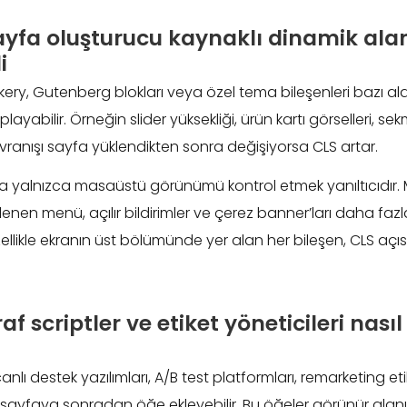
yfa oluşturucu kaynaklı dinamik ala
i
ry, Gutenberg blokları veya özel tema bileşenleri bazı ala
yabilir. Örneğin slider yüksekliği, ürün kartı görselleri, sekm
ranışı sayfa yüklendikten sonra değişiyorsa CLS artar.
a yalnızca masaüstü görünümü kontrol etmek yanıltıcıdır.
enen menü, açılır bildirimler ve çerez banner’ları daha fa
zellikle ekranın üst bölümünde yer alan her bileşen, CLS açı
f scriptler ve etiket yöneticileri nasıl
 canlı destek yazılımları, A/B test platformları, remarketing et
sayfaya sonradan öğe ekleyebilir. Bu öğeler görünür alanı 