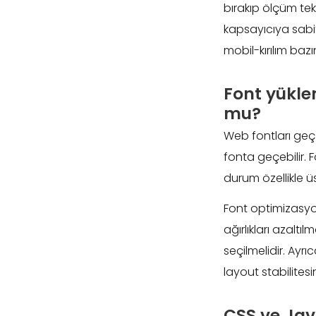
bırakıp ölçüm tekr
kapsayıcıya sabi
mobil-kırılım bazı
Font yükle
mu?
Web fontları geç
fonta geçebilir. F
durum özellikle ü
Font optimizasyo
ağırlıkları azaltı
seçilmelidir. Ayr
layout stabilitesini
CSS ve Jav