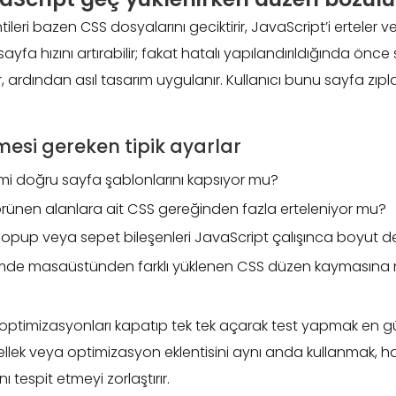
leri bazen CSS dosyalarını geciktirir, JavaScript’i erteler ve
 sayfa hızını artırabilir; fakat hatalı yapılandırıldığında önce
 ardından asıl tasarım uygulanır. Kullanıcı bunu sayfa zıp
mesi gereken tipik ayarlar
timi doğru sayfa şablonlarını kapsıyor mu?
örünen alanlara ait CSS gereğinden fazla erteleniyor mu?
popup veya sepet bileşenleri JavaScript çalışınca boyut de
mde masaüstünden farklı yüklenen CSS düzen kaymasına 
ptimizasyonları kapatıp tek tek açarak test yapmak en gü
ellek veya optimizasyon eklentisini aynı anda kullanmak, h
ı tespit etmeyi zorlaştırır.