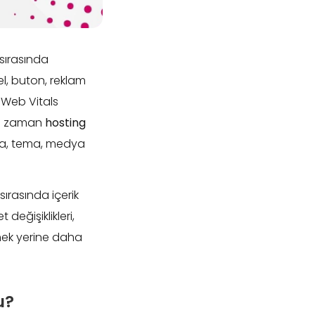
 sırasında
el, buton, reklam
 Web Vitals
oğu zaman
hosting
ma, tema, medya
ırasında içerik
değişiklikleri,
zmek yerine daha
u?