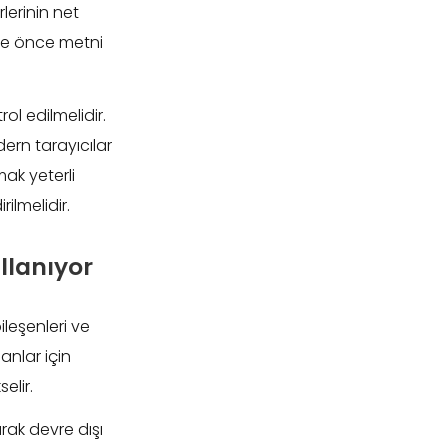
lerinin net
se önce metni
ol edilmelidir.
dern tarayıcılar
ak yeterli
ilmelidir.
llanıyor
leşenleri ve
anlar için
elir.
rak devre dışı