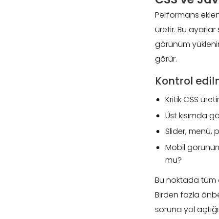
Performans eklenti
üretir. Bu ayarlar
görünüm yüklenir,
görür.
Kontrol edil
Kritik CSS üre
Üst kısımda g
Slider, menü, 
Mobil görünü
mu?
Bu noktada tüm o
Birden fazla önb
soruna yol açtığın