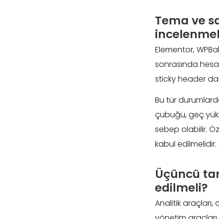
Tema ve sa
incelenmel
Elementor, WPBake
sonrasında hesapla
sticky header dav
Bu tür durumlard
çubuğu, geç yükl
sebep olabilir. Ö
kabul edilmelidir.
Üçüncü tara
edilmeli?
Analitik araçları,
yönetim araçları 