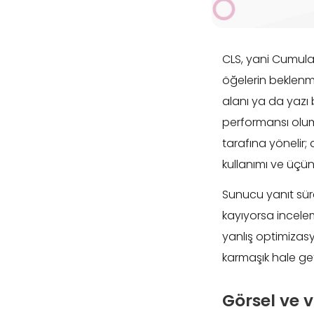
CLS, yani Cumulat
öğelerin beklenme
alanı ya da yazı
performansı olum
tarafına yönelir
kullanımı ve üçüncü
Sunucu yanıt sür
kayıyorsa inceleme
yanlış optimizas
karmaşık hale geti
Görsel ve 