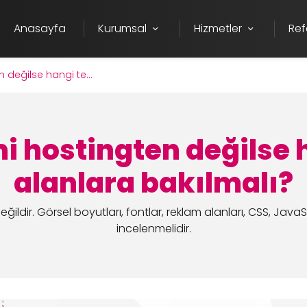
Anasayfa
Kurumsal
Hizmetler
Ref
 değilse hangi te...
i hostingten değilse 
alanlara bakılmalı?
dir. Görsel boyutları, fontlar, reklam alanları, CSS, JavaS
incelenmelidir.