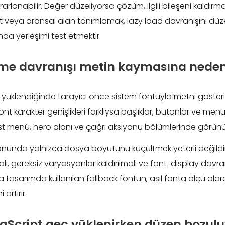
arlanabilir. Değer düzeliyorsa çözüm, ilgili bileşeni kaldırma
t veya oransal alan tanımlamak, lazy load davranışını dü
nda yerleşimi test etmektir.
me davranışı metin kaymasına neden
 yüklendiğinde tarayıcı önce sistem fontuyla metni göster
ont karakter genişlikleri farklıysa başlıklar, butonlar ve men
st menü, hero alanı ve çağrı aksiyonu bölümlerinde görünür
nunda yalnızca dosya boyutunu küçültmek yeterli değildir.
lmalı, gereksiz varyasyonlar kaldırılmalı ve font-display davran
ıca tasarımda kullanılan fallback fontun, asıl fonta ölçü ola
 artırır.
aScript geç yüklenirken düzen bozul