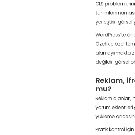
CLS problemlerini
tanımlanmamasıdı
yerleştirir, görs
WordPress’te öne ç
Özellikle özel t
alan ayırmakta zo
değildir; görsel 
Reklam, if
mu?
Reklam alanları,
yorum eklentileri
yükleme öncesinde 
Pratik kontrol iç