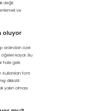
k değil;
zenlemek ve
 oluyor
ip ardından özel
ü öğeleri kayar. Bu
 hale gelir.
 Kullanılan font
ışı dikkatli
rak yakın olması
uyor mu?