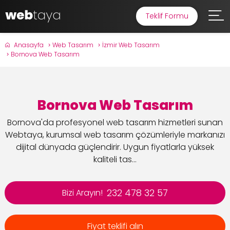
Teklif Formu
Anasayfa
Web Tasarım
İzmir Web Tasarım
Bornova Web Tasarım
Bornova Web Tasarım
Bornova'da profesyonel web tasarım hizmetleri sunan
Webtaya, kurumsal web tasarım çözümleriyle markanızı
dijital dünyada güçlendirir. Uygun fiyatlarla yüksek
kaliteli tas...
232 478 32 57
Bizi Arayın!
Fiyat teklifi alın